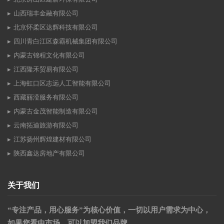
山西瑞丰金融有限公司
北京怀柔区达辉科技有限公司
四川青白江区森霸机械集团有限公司
内蒙古锦程文化有限公司
江西隆禾贸易有限公司
上海虹口区志远人工智能有限公司
西藏丽滢服务有限公司
内蒙古金茂智能制造有限公司
云南拓迪旅游有限公司
江苏扬州辉煌建材有限公司
陕西鑫达房地产有限公司
关于我们
“专注产品，用心服务”为核心价值，一切以用户需求为中心，
如果您看中市场，可以加盟我们品牌。